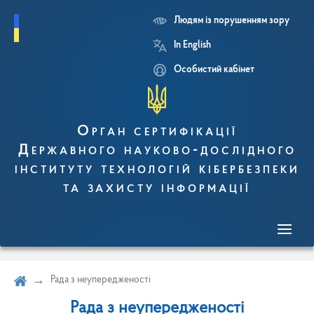
Людям із порушенням зору
Перейти
In English
до
основного
Особистий кабінет
вмісту
Орган сертифікації
Державного науково-дослідного
інституту технологій кібербезпеки
та захисту інформації
Рада з неупередженості
Рада з неупередженості