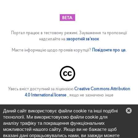
Портал працює в тестовому режимі. Зауваження та пропозиції
надсилайте на
зворотній зв'язок
Маєте інформацію щодо проявів корупції?
Повідомте про це.
Увесь вміст доступний за ліцензією
Creative Commons Attribution
4.0 International license
, якщо не зазначено інше
Людям із порушенням зору
Даний сайт використовує файли cookie та інші подібні
технології. Ми використовуємо файли cookie для
In English
аналізу трафіку та покращення функціональних
можливостей нашого сайту. Якщо ви не бажаєте щоб
вказані дані опрацьовувались нами, ви завжди можете