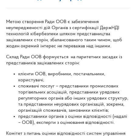
Метою створення Ради ООВ є забезпечення
неупередженості дій Органів з сертифікації ДержНДІ
технологій кібербезпеки шляхом представництва
зацікавлених сторін, збалансованого таким чином, щоб
жоден окремий інтерес не переважав над іншими.
Склад Ради ООВ формується на паритетних засадах із
представників зацікавлених сторін:
клієнти ООВ, виробники, постачальники,
користувачі;
споживачі послуг – представники промислових
торгівельних асоціацій, представники урядових
регуляторних органів або інших урядових структур,
та представники неурядових організацій, зокрема,
організацій споживачів, замовники клієнтів;
представники органів з оцінки відповідності (надалі
– ООВ), експерти з оцінювання відповідності.
Комітет з питань оцінки відповідності систем управління