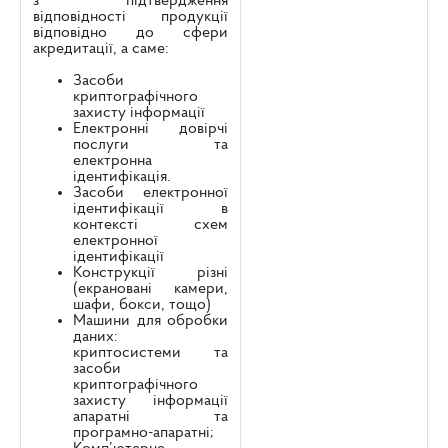
з підтвердження
відповідності продукції
відповідно до сфери
акредитації, а саме:
Засоби
криптографічного
захисту інформації
Електронні довірчі
послуги та
електронна
ідентифікація.
Засоби електронної
ідентифікації в
контексті схем
електронної
ідентифікації
Конструкції різні
(екрановані камери,
шафи, бокси, тощо)
Машини для обробки
даних:
криптосистеми та
засоби
криптографічного
захисту інформації
апаратні та
програмно-апаратні;