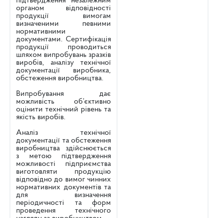
підтвердження незалежним
органом відповідності
продукції вимогам
визначеними певними
нормативними
документами. Сертифікація
продукції проводиться
шляхом випробувань зразків
виробів, аналізу технічної
документації виробника,
обстеження виробництва.
Випробування дає
можливість об’єктивно
оцінити технічний рівень та
якість виробів.
Аналіз технічної
документації та обстеження
виробництва здійснюється
з метою підтвердження
можливості підприємства
виготовляти продукцію
відповідно до вимог чинних
нормативних документів та
для визначення
періодичності та форм
проведення технічного