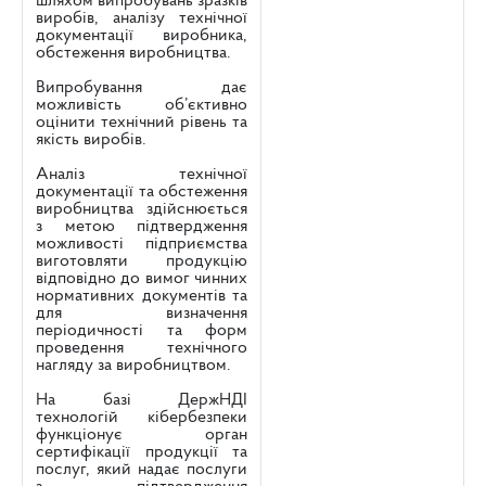
шляхом випробувань зразків
виробів, аналізу технічної
документації виробника,
обстеження виробництва.
Випробування дає
можливість об’єктивно
оцінити технічний рівень та
якість виробів.
Аналіз технічної
документації та обстеження
виробництва здійснюється
з метою підтвердження
можливості підприємства
виготовляти продукцію
відповідно до вимог чинних
нормативних документів та
для визначення
періодичності та форм
проведення технічного
нагляду за виробництвом.
На базі ДержНДІ
технологій кібербезпеки
функціонує орган
сертифікації продукції та
послуг, який надає послуги