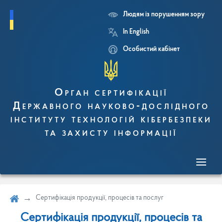
Людям із порушенням зору
Перейти
In English
до
основного
Особистий кабінет
вмісту
Орган сертифікації
Державного науково-дослідного
інституту технологій кібербезпеки
та захисту інформації
Сертифікація продукції, процесів та послуг
Сертифікація продукції, процесів та