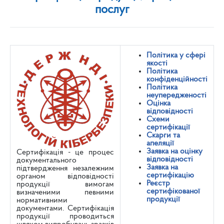
послуг
Політика у сфері
якості
Політика
конфіденційності
Політика
неупередженості
Оцінка
відповідності
Схеми
сертифікації
Скарги та
апеляції
Заявка на оцінку
Сертифікація - це процес
відповідності
документального
Заявка на
підтвердження незалежним
сертифікацію
органом відповідності
Реєстр
продукції вимогам
сертифікованої
визначеними певними
продукції
нормативними
документами. Сертифікація
продукції проводиться