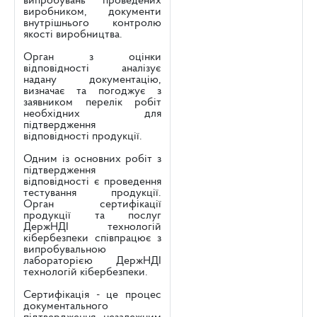
випробувань проведених
виробником, документи
внутрішнього контролю
якості виробництва.
Орган з оцінки
відповідності аналізує
надану документацію,
визначає та погоджує з
заявником перелік робіт
необхідних для
підтвердження
відповідності продукції.
Одним із основних робіт з
підтвердження
відповідності є проведення
тестування продукції.
Орган сертифікації
продукції та послуг
ДержНДІ технологій
кібербезпеки співпрацює з
випробувальною
лабораторією ДержНДІ
технологій кібербезпеки.
Сертифікація - це процес
документального