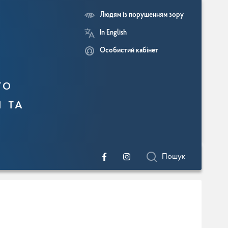
Людям із порушенням зору
In English
Особистий кабінет
го
и та
Пошук