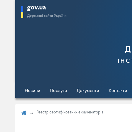
gov.ua
Перейти
Державні сайти України
до
основного
вмісту
Д
інс
Новини
Послуги
Документи
Контакти
Реєстр сертифікованих екзаменаторів