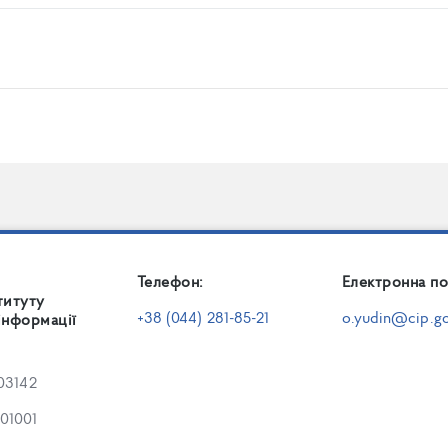
Реєстр сертифікованих екзаменаторів
Телефон:
Електронна по
титуту
+38 (044) 281-85-21
o.yudin@cip.go
інформації
 03142
 01001