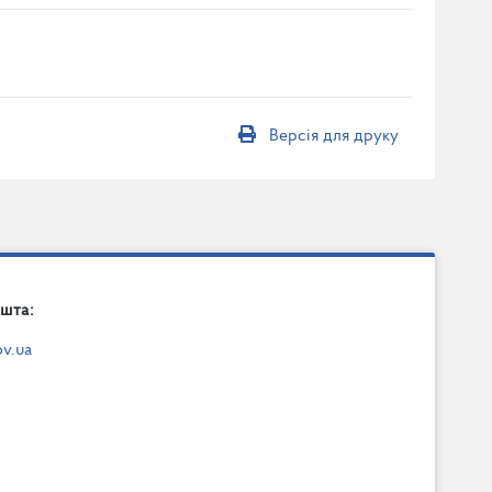
Версія для друку
шта:
v.ua