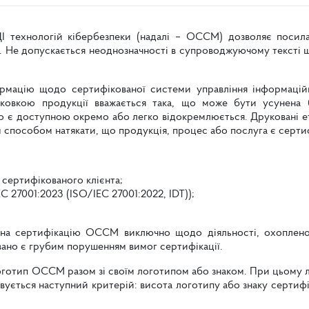
І технологій кібербезпеки (надалі – ОССМ) дозволяє посил
. Не допускається неоднозначності в супроводжуючому тексті
рмацію щодо сертифікованої системи управління інформацій
аковкою продукції вважається така, що може бути усунена 
 є доступною окремо або легко відокремлюється. Друковані ети
м способом натякати, що продукція, процес або послуга є серт
 сертифікованого клієнта;
 27001:2023 (ISO/IEC 27001:2022, IDT));
 на сертифікацію ОССМ виключно щодо діяльності, охоплено
овано є грубим порушенням вимог сертифікації.
логотип ОССМ разом зі своїм логотипом або знаком. При цьому
совується наступний критерій: висота логотипу або знаку сертиф