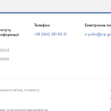
Телефон:
Електронна по
титуту
+38 (044) 281-85-21
o.yudin@cip.go
інформації
 03142
 01001
льного зв'язку та захисту
ня та пропозиції надсилайте на