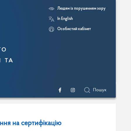
Людям із порушенням зору
In English
Особистий кабінет
го
и та
Пошук
ання на сертифікацію