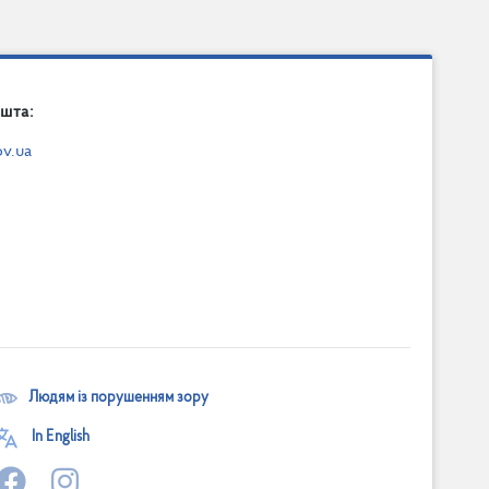
шта:
v.ua
Людям із порушенням зору
In English