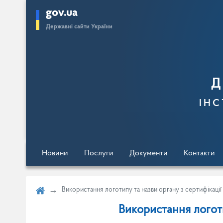
gov.ua
Перейти
Державні сайти України
до
основного
вмісту
Д
інс
Новини
Послуги
Документи
Контакти
Використання логотипу та назви органу з сертифікації
Використання логоти