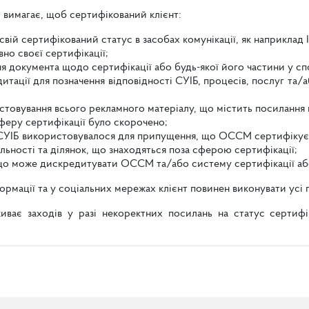
вимагає, щоб сертифікований клієнт:
вій сертифікований статус в засобах комунікації, як наприклад
но своєї сертифікації;
я документа щодо сертифікації або будь-якої його частини у сп
итації для позначення відповідності СУІБ, процесів, послуг та/
ристовування всього рекламного матеріалу, що містить посилання
сферу сертифікації було скорочено;
ї СУІБ використовувалося для припущення, що ОССМ сертифікує
яльності та ділянок, що знаходяться поза сферою сертифікації;
що може дискредитувати ОССМ та/або систему сертифікації або
формації та у соціальних мережах клієнт повинен виконувати ус
ває заходів у разі некоректних посилань на статус сертифік