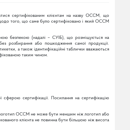
атися сертифікованим клієнтам на назву ОССМ, що
 щодо того, що саме було сертифіковано і який ОССМ
ною безпекою (надалі – СУІБ), що розміщується на
без розбирання або пошкодження самої продукції.
кетки, а також ідентифікаційні таблички вважаються
ифікованою таким чином.
ї сферою сертифікації. Посилання на сертифікацію
 логотип ОССМ не може бути меншим ніж логотип або
ікованого клієнта не повинна бути більшою ніж висота