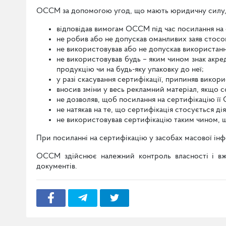
ОССМ за допомогою угод, що мають юридичну силу, 
відповідав вимогам ОССМ під час посилання на с
не робив або не допускав оманливих заяв стосов
не використовував або не допускав використанн
не використовував будь – яким чином знак акред
продукцію чи на будь-яку упаковку до неї;
у разі скасування сертифікації, припиняв вико
вносив зміни у весь рекламний матеріал, якщо 
не дозволяв, щоб посилання на сертифікацію ї
не натякав на те, що сертифікація стосується ді
не використовував сертифікацію таким чином, 
При посиланні на сертифікацію у засобах масової ін
ОССМ здійснює належний контроль власності і вжи
документів.