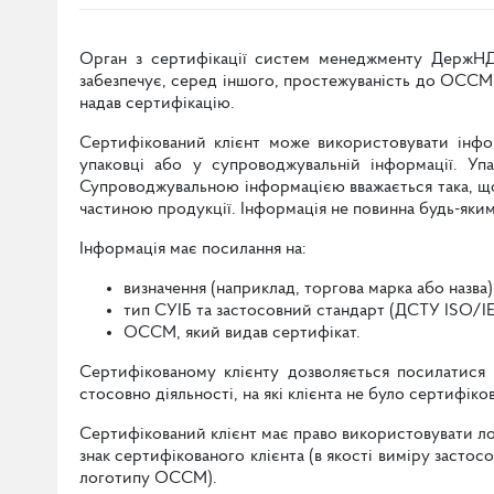
Орган з сертифікації систем менеджменту ДержНД
забезпечує, серед іншого, простежуваність до ОССМ
надав сертифікацію.
Сертифікований клієнт може використовувати інфо
упаковці або у супроводжувальній інформації. Уп
Супроводжувальною інформацією вважається така, що
частиною продукції. Інформація не повинна будь-яки
Інформація має посилання на:
визначення (наприклад, торгова марка або назва)
тип СУІБ та застосовний стандарт (ДСТУ ISO/IEC
ОССМ, який видав сертифікат.
Сертифікованому клієнту дозволяється посилатися
стосовно діяльності, на які клієнта не було сертифік
Сертифікований клієнт має право використовувати 
знак сертифікованого клієнта (в якості виміру засто
логотипу ОССМ).